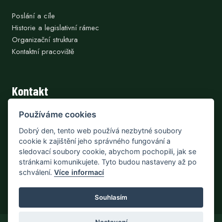
Poslání a cíle
Historie a legislativní rámec
Organizační struktura
Kontaktní pracoviště
Kontakt
Adresa
Používáme cookies
Strnady 136, 252 02 Jíloviště
Dobrý den, tento web používá nezbytné soubory
Doručovací pošta
cookie k zajištění jeho správného fungování a
156 00 Praha 5 – Zbraslav
sledovací soubory cookie, abychom pochopili, jak se
stránkami komunikujete. Tyto budou nastaveny až po
IČ: 00020702, DIČ: CZ00020702, plátce DPH
schválení.
Více informací
Telefon: +420 257 892 222
E-mail:
podatelna@vulhm.cz
Souhlasím
Nastavení